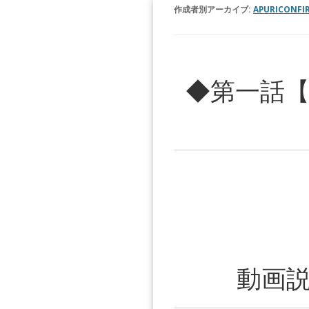
作成者別アーカイブ:
APURICONFI
◆第一話【
動画